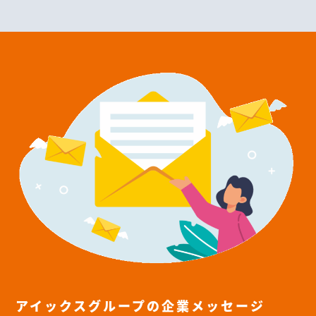
会
社
概
要
Company
Overiew
aix
を
知
る
About
aix
アイックスグループの
企業メッセージ