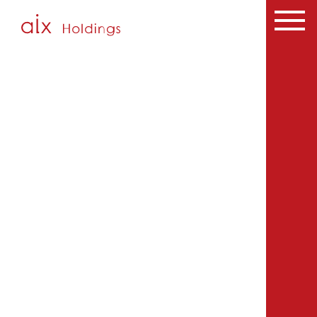
Top
aix
を知る