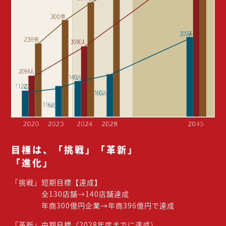
目標は、「挑戦」「革新」
「進化」
「挑戦」短期目標【達成】
全130店舗→140店舗達成
年商300億円企業→年商396億円で達成
「革新」中期目標（2028年度までに達成）