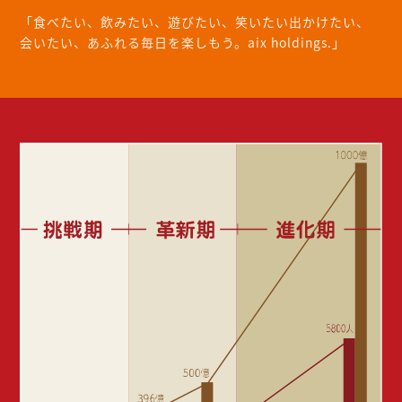
採
「食べたい、飲みたい、遊びたい、笑いたい出かけたい、
会いたい、あふれる毎日を楽しもう。aix holdings.」
用
情
報
Recruit
お
問
い
合
わ
せ
Contact