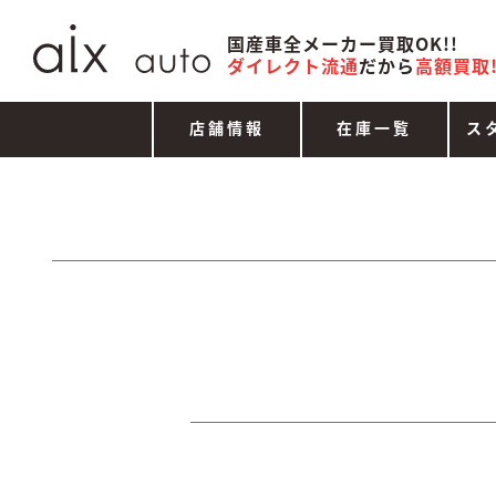
国産車全メーカー買取OK!!
ダイレクト流通
だから
高額買取!
店舗情報
在庫一覧
ス