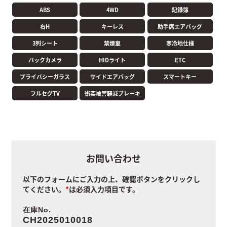
ABS
4WD
記録簿
右H
キーレス
助手席エアバッグ
3列シート
禁煙車
寒冷地仕様
バックカメラ
HIDライト
ETC
プライバシーガラス
サイドエアバッグ
スマートキー
フルセグTV
衝突被害軽減ブレーキ
お問い合わせ
以下のフォームにご入力の上、確認ボタンをクリックし
てください。
は必須入力項目です。
在庫No.
CH2025010018