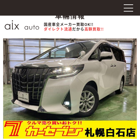
車輛情報
国産車全メーカー買取OK!!
ダイレクト流通
だから
高額買取!!