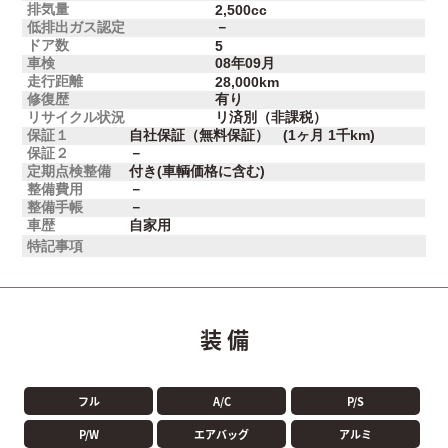
排気量
2,500cc
低排出ガス認定
－
ドア数
5
車検
08年09月
走行距離
28,000km
修復歴
有り
リサイクル状況
リ済別（非課税）
保証１
自社保証（無料保証） (1ヶ月 1千km)
保証２
－
定期点検整備
付き(車輌価格に含む)
整備費用
－
整備手帳
－
車歴
自家用
特記事項
装 備
フル
A/C
P/S
P/W
エアバッグ
アルミ