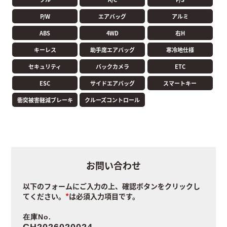
P/W
エアバッグ
アルミ
ABS
4WD
右H
キーレス
助手席エアバッグ
寒冷地仕様
セキュリティ
バックカメラ
ETC
ESC
サイドエアバッグ
スマートキー
衝突被害軽減ブレーキ
クルーズコントロール
お問い合わせ
以下のフォームにご入力の上、確認ボタンをクリックし
てください。
は必須入力項目です。
在庫No.
CH2026020024