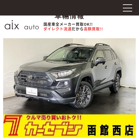
車輛情報
国産車全メーカー買取OK!!
ダイレクト流通
だから
高額買取!!