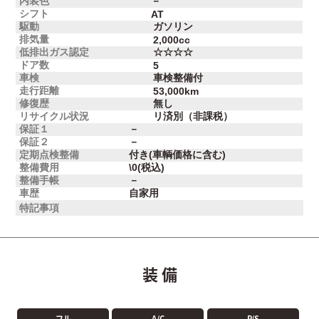
内装色
－
シフト
AT
駆動
ガソリン
排気量
2,000cc
低排出ガス認定
☆☆☆☆
ドア数
5
車検
車検整備付
走行距離
53,000km
修復歴
無し
リサイクル状況
リ済別（非課税）
保証１
－
保証２
－
定期点検整備
付き(車輌価格に含む)
整備費用
\0(税込)
整備手帳
－
車歴
自家用
特記事項
装 備
フル
A/C
P/S