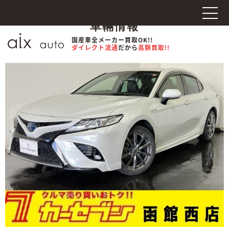
車輛情報
国産車全メーカー買取OK!!
ダイレクト流通
だから
高額買取!!