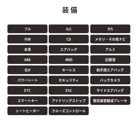
装 備
フル
A/C
P/S
P/W
CD
メモリ・その他ナビ
本革
エアバッグ
アルミ
ABS
4WD
記録簿
右H
キーレス
助手席エアバッグ
パワーシート
セキュリティ
バックカメラ
ETC
ESC
サイドエアバッグ
スマートキー
アイドリングストップ
衝突被害軽減ブレーキ
シートヒーター
クルーズコントロール