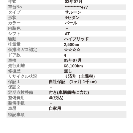
年式
02年07月
車台No.
***********477
タイプ
サルーン
形状
4セダン
カラー
パール
内装色
－
シフト
AT
駆動
ハイブリッド
排気量
2,500cc
低排出ガス認定
☆☆☆☆
ドア数
4
車検
09年07月
走行距離
68,100km
修復歴
無し
リサイクル状況
リ済別（非課税）
保証１
自社保証 (1ヶ月 1千km)
保証２
－
定期点検整備
付き(車輌価格に含む)
整備費用
\0(税込)
整備手帳
－
車歴
自家用
特記事項