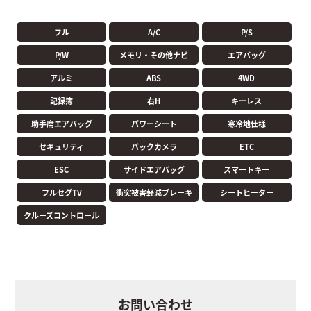
フル
A/C
P/S
P/W
メモリ・その他ナビ
エアバッグ
アルミ
ABS
4WD
記録簿
右H
キーレス
助手席エアバッグ
パワーシート
寒冷地仕様
セキュリティ
バックカメラ
ETC
ESC
サイドエアバッグ
スマートキー
フルセグTV
衝突被害軽減ブレーキ
シートヒーター
クルーズコントロール
お問い合わせ