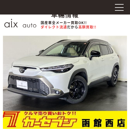
車輛情報
国産車全メーカー買取OK!!
ダイレクト流通
だから
高額買取!!