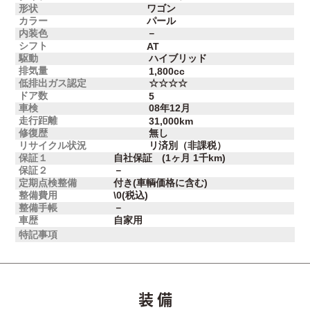
形状
ワゴン
カラー
パール
内装色
－
シフト
AT
駆動
ハイブリッド
排気量
1,800cc
低排出ガス認定
☆☆☆☆
ドア数
5
車検
08年12月
走行距離
31,000km
修復歴
無し
リサイクル状況
リ済別（非課税）
保証１
自社保証 (1ヶ月 1千km)
保証２
－
定期点検整備
付き(車輌価格に含む)
整備費用
\0(税込)
整備手帳
－
車歴
自家用
特記事項
装 備