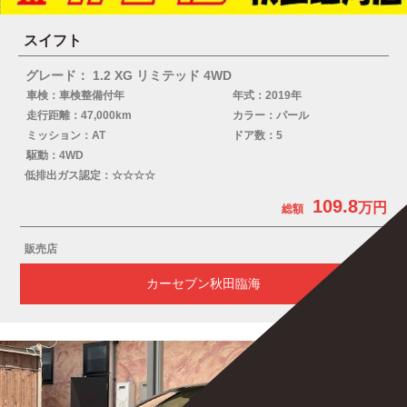
スイフト
グレード： 1.2 XG リミテッド 4WD
車検：車検整備付年
年式：2019年
走行距離：47,000km
カラー：パール
ミッション：AT
ドア数：5
駆動：4WD
低排出ガス認定：☆☆☆☆
109.8
販売店
カーセブン秋田臨海