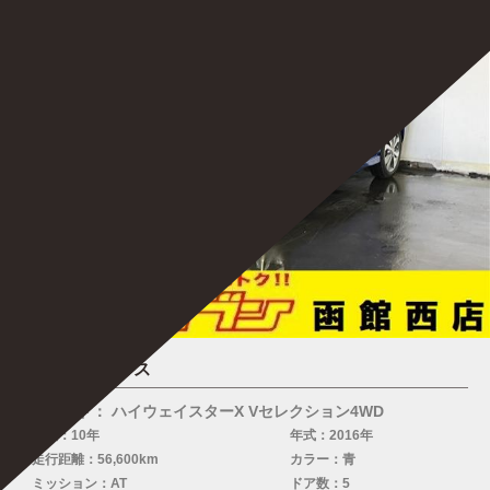
デイズルークス
グレード： ハイウェイスターX Vセレクション4WD
車検：10年
年式：2016年
走行距離：56,600km
カラー：青
ミッション：AT
ドア数：5