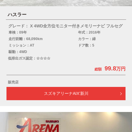
ハスラー
グレード： X 4WD全方位モニター付きメモリーナビ フルセグ
車検：09年
年式：2016年
走行距離：68,090km
カラー：緑
ミッション：AT
ドア数：5
駆動：4WD
低排出ガス認定：☆☆☆☆
99.8
販売店
スズキアリーナAIX’新川