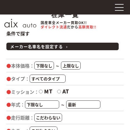
在庫一覧
国産車全メーカー買取OK!!
ダイレクト流通
だから
高額買取!!
条件で探す
メーカー名車名を設定する
本体価格
～
タイプ
MT
AT
ミッション
年式
～
走行距離