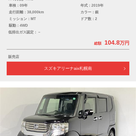
車検：09年
年式：2019年
走行距離：38,000km
カラー：銀
ミッション：MT
ドア数：2
駆動：4WD
低排出ガス認定：－
104.8
販売店
スズキアリーナaix札幌南