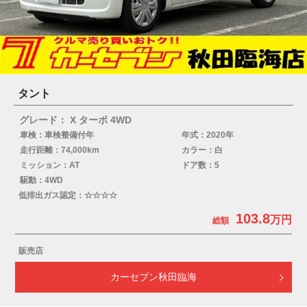
タント
グレード： X ターボ 4WD
車検：車検整備付年
年式：2020年
走行距離：74,000km
カラー：白
ミッション：AT
ドア数：5
駆動：4WD
低排出ガス認定：☆☆☆☆
103.8
販売店
カーセブン秋田臨海