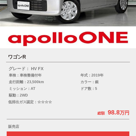
ワゴンR
グレード： HV FX
車検：車検整備付年
年式：2019年
走行距離：23,500km
カラー：銀
ミッション：AT
ドア数：5
駆動：2WD
低排出ガス認定：☆☆☆☆
98.8
販売店