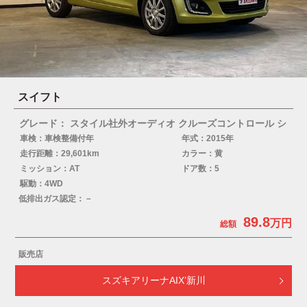
スイフト
グレード： スタイル社外オーディオ クルーズコントロール シ
車検：車検整備付年
年式：2015年
走行距離：29,601km
カラー：黄
ミッション：AT
ドア数：5
駆動：4WD
低排出ガス認定：－
89.8
販売店
スズキアリーナAIX’新川