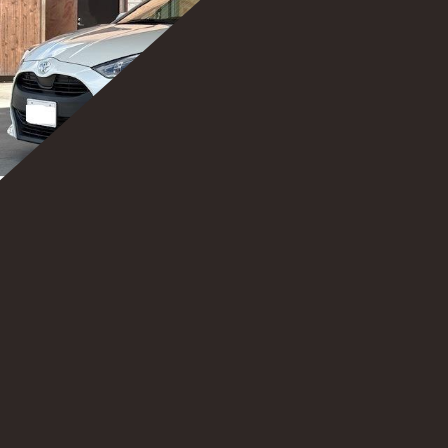
ヤリス
グレード： X
車検：車検整備付年
年式：2020年
走行距離：45,200km
カラー：パール
ミッション：AT
ドア数：5
駆動：2WD
低排出ガス認定：☆☆☆☆