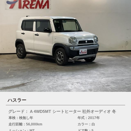
ハスラー
グレード： A 4WD5MT シートヒーター 社外オーディオ 冬
車検：検無し年
年式：2017年
走行距離：56,000km
カラー：白
ミッション：MT
ドア数：5