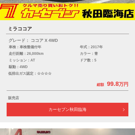
ミラココア
グレード： ココア X 4WD
車検：車検整備付年
年式：2017年
走行距離：26,000km
カラー：青
ミッション：AT
ドア数：5
駆動：4WD
低排出ガス認定：☆☆☆☆
99.8
販売店
カーセブン秋田臨海