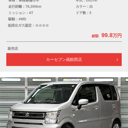
車検：車検整備付年
年式：2021年
走行距離：76,300km
カラー：白
ミッション：AT
ドア数：5
駆動：4WD
低排出ガス認定：☆☆☆☆
99.8
販売店
カーセブン函館西店