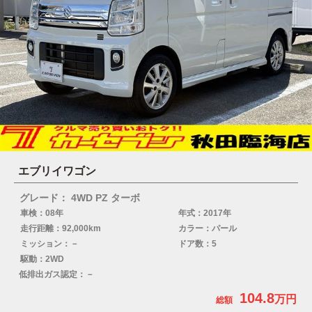
エブリイワゴン
グレード： 4WD PZ ターボ
車検：08年
年式：2017年
走行距離：92,000km
カラー：パール
ミッション：－
ドア数：5
駆動：2WD
低排出ガス認定：－
104.8