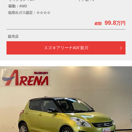
駆動：4WD
低排出ガス認定：☆☆☆☆
99.8
販売店
スズキアリーナAIX’新川