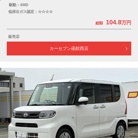
駆動：4WD
低排出ガス認定：☆☆☆☆
104.8
販売店
カーセブン函館西店