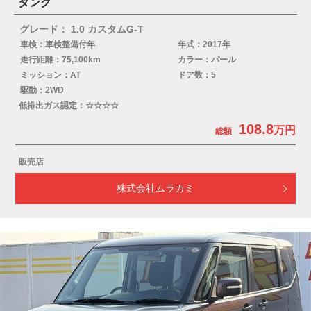
タンク
グレード： 1.0 カスタムG-T
車検：車検整備付年
年式：2017年
走行距離：75,100km
カラー：パール
ミッション：AT
ドア数：5
駆動：2WD
低排出ガス認定：☆☆☆☆
108.8
販売店
株式会社ムラカミ