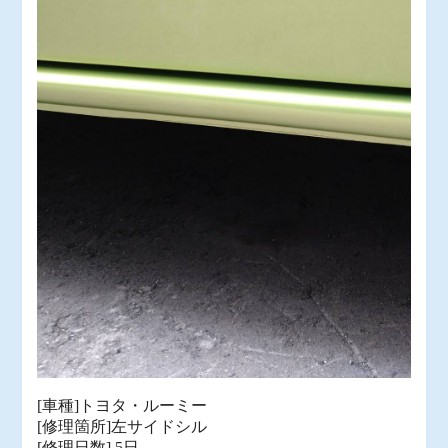
[車種]トヨタ・ルーミー
[修理箇所]左サイドシル
[修理日数] 5日