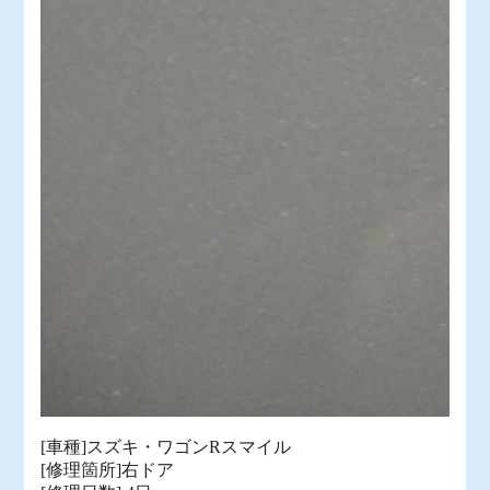
[車種]スズキ・ワゴンRスマイル
[修理箇所]右ドア