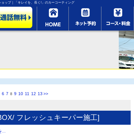
ョップ｜「キレイを、長く!」のカーコーティング
6
7
9
10
11
12
13
>>
8
BOX/ フレッシュキーパー施工]
..