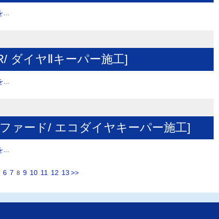
..
R/ ダイヤⅡキーパー施工]
..
ルファード/ エコダイヤキーパー施工]
..
6
7
9
10
11
12
13
>>
8