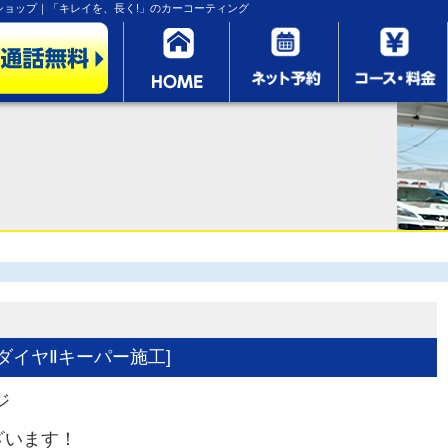
ョップ｜「キレイを、長く!」のカーコーティング
 ダイヤⅡキーパー施工]
ジ
ざいます！