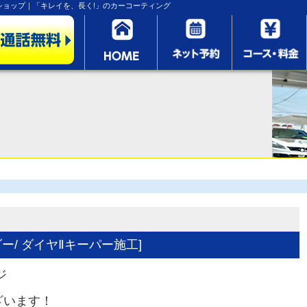
ョップ｜「キレイを、長く!」のカーコーティング
ー/ ダイヤⅡキーパー施工]
ジ
ざいます！