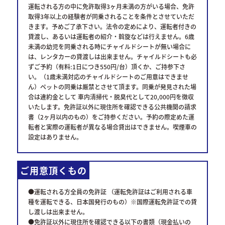
運転される方の中に免許取得3ヶ月未満の方がいる場合、免許
取得3年以上の経験者が同乗されることを条件とさせていただ
きます。予めご了承下さい。法令の定めにより、運転者付きの
貸渡し、あるいは運転者の紹介・斡旋などは行えません。6歳
未満の幼児を同乗される時にチャイルドシートが無い場合に
は、レンタカーの貸渡しは出来ません。チャイルドシートも必
ずご予約（有料:1日につき550円/台）頂くか、ご持参下さ
い。（1歳未満対応のチャイルドシートのご用意はできませ
ん）ペットの同乗は厳禁とさせて頂ます。同乗が発見された場
合は違約金として 車内清掃代・脱臭代として20,000円を徴収
いたします。免許証以外に現住所を確認できる公共機関の請求
書（2ヶ月以内のもの）をご持参ください。予約の際定めた運
転者と実際の運転者が異なる場合貸出はできません。喫煙車の
設定はありません。
ご用意頂くもの
●運転される方全員の免許証 （運転免許証はご利用される車
種を運転できる、日本国発行のもの）※国際運転免許証での貸
し渡しは出来ません。
●免許証以外に現住所を確認できる以下の書類（現金払いの