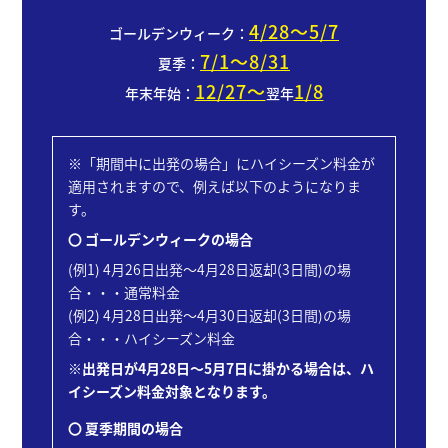
カ
4/28～5/7
ゴールデンウィーク：
ー
7/1～8/31
事
夏季：
業
12/27～
1/8
年末年始：
翌年
部
石
油
※「期間中に出発の場合」にハイシーズン料金が
ガ
適用されますので、例えば以下のようになりま
ス
す。
事
〇 ゴールデンウィークの場合
業
部
(例1) 4月26日出発～4月28日返却(3日間)の場
合・・・通常料金
aix
(例2) 4月28日出発～4月30日返却(3日間)の場
オ
合・・・ハイシーズン料金
ー
ト
※出発日が4月28日～5月7日に掛かる場合は、ハ
リ
イシーズン料金対象となります。
ー
ス
〇 夏季期間の場合
事