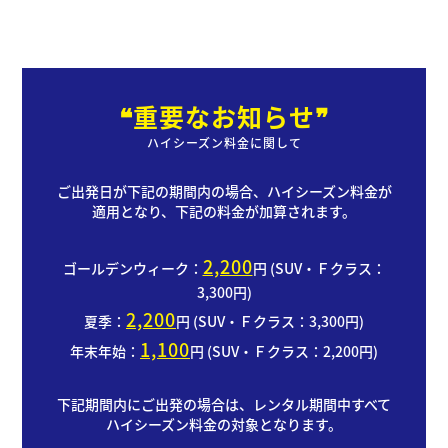
業
部
中
古
車
❝重要なお知らせ❞
販
ハイシーズン料金に関して
売
事
業
ご出発日が下記の期間内の場合、ハイシーズン料金が
部
適用となり、下記の料金が加算されます。
鈑
2,200
金
ゴールデンウィーク：
円 (SUV・Ｆクラス：
塗
3,300円)
装
2,200
夏季：
円 (SUV・Ｆクラス：3,300円)
事
1,100
業
年末年始：
円 (SUV・Ｆクラス：2,200円)
部
下記期間内にご出発の場合は、レンタル期間中すべて
レ
ハイシーズン料金の対象となります。
ン
タ