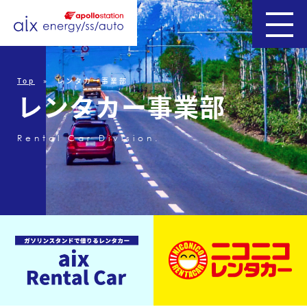
事
Top
レンタカー事業部
業
レ
ン
タ
カ
ー
事
業
部
紹
介
Rental Car Division.
石
油
SS
事
業
部
車
検
事