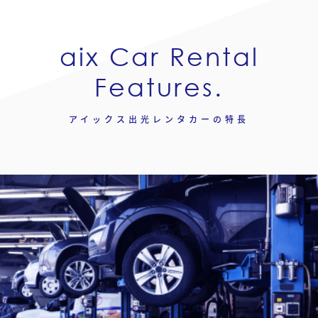
業
部
aix Car Rental
保
険
事
Features.
業
部
アイックス出光レンタカーの特長
会
社
概
要
会
社
概
要