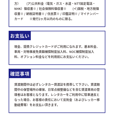
方） (ア)公共料金（電気・ガス・水道・NTT固定電話・
NHK）領収書※ / 社会保険料領収書※ (イ)国税・地方税領
収書※ / 納税証明書※ / 住民票※ / 印鑑証明※ / マイナンバー
カード ※発行2ヶ月以内のものに限る。
お支払い
現金、提携クレジットカードがご利用になれます。基本料金、
車両・対物事故免責額補償制度加入料、NOC補償制度加入
料、オプション料金などを利用前にお支払いください。
確認事項
貸渡期間中は必ずレンタカー貸渡証を携帯して下さい。貸渡期
間中の保管場所の確保、日常点検整備などを含む貸渡車両の管
理者はお客様となります。レンタカーをご利用中に駐車違反と
なった場合、お客様の責任において反則金（およびレッカー移
動経費等）をお支払い頂きます。