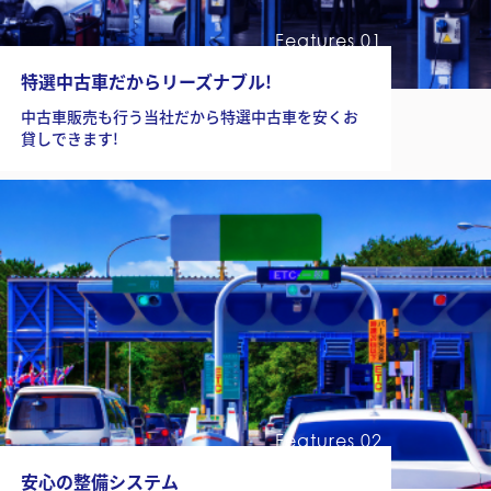
会
Features 01
社
沿
特選中古車だからリーズナブル!
革
中古車販売も行う当社だから特選中古車を安くお
貸しできます!
採
用
情
報
お
問
い
合
わ
せ
Features 02
安心の整備システム