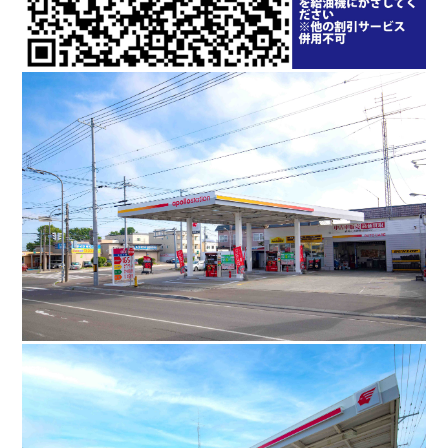
会
社
沿
革
採
用
情
報
お
問
い
合
わ
せ