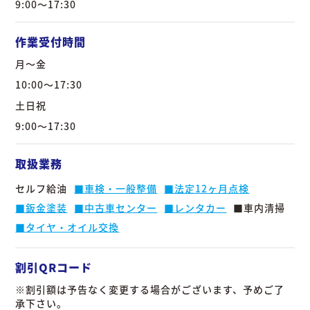
9:00～17:30
カ
ー
作業受付時間
事
業
月～金
部
10:00～17:30
石
土日祝
油
ガ
9:00～17:30
ス
事
取扱業務
業
部
セルフ給油
■車検・一般整備
■法定12ヶ月点検
■鈑金塗装
■中古車センター
■レンタカー
■車内清掃
aix
オ
■タイヤ・オイル交換
ー
ト
リ
割引QRコード
ー
※割引額は予告なく変更する場合がございます、予めご了
ス
承下さい。
事