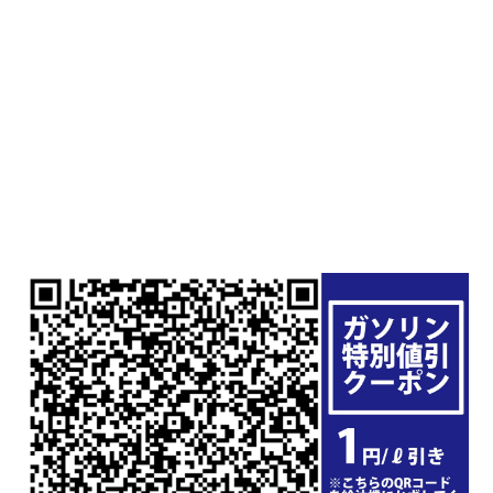
業
部
保
険
事
業
部
会
社
概
要
会
社
概
要