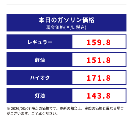
業
部
本日のガソリン価格
オ
現金価格(￥/L 税込)
ー
ト
159.8
カ
レギュラー
ー
デ
151.8
ィ
軽油
ー
ラ
171.8
ー
ハイオク
事
業
143.8
部
灯油
法
※
2026/08/07
時点の価格です。更新の都合上、実際の価格と異なる場合
人
がございます。ご了承ください。
営
業
事