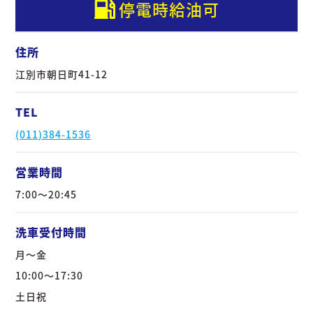
業
停電時給油可
部
中
住所
古
車
江別市朝日町41-12
販
売
TEL
事
業
(011)384-1536
部
営業時間
鈑
金
7:00～20:45
塗
装
事
洗車受付時間
業
月～金
部
10:00～17:30
レ
土日祝
ン
タ