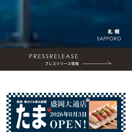
秋田
仙台
札幌
SAPPORO
SENDAI
AKITA
PRESSRELEASE
プレスリリース情報