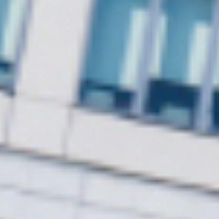
会
社
概
要
Company
Overiew
aix
を
知
る
About
aix