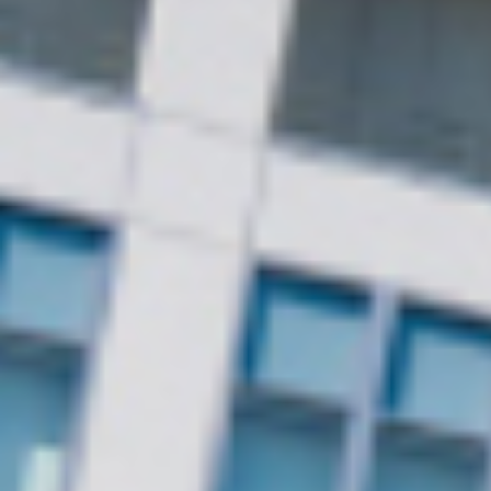
事
業
内
容
Business
Details