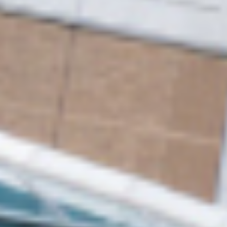
採
用
情
報
Recruit
お
問
い
合
わ
せ
Contact