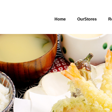
Home
OurStores
R