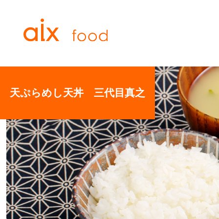
天ぷらめし天丼 三代目真之