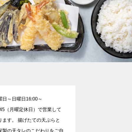
曜⁠日～日⁠曜⁠日16:00～
3:45（月⁠曜定休日）で営業して
ります。 揚げたての天ぷらと
家製の天タレのこだわりをご自