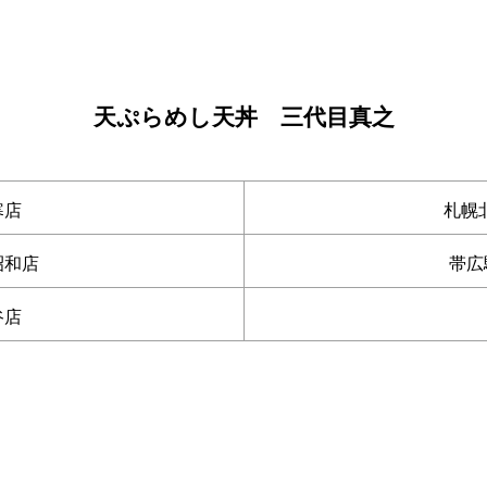
天ぷらめし天丼 三代目真之
寒店
札幌
昭和店
帯広
谷店