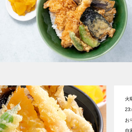
火⁠
2
お
自