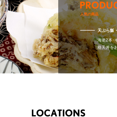
人気の商品
天ぷら飯
海老2本･
格天丼を