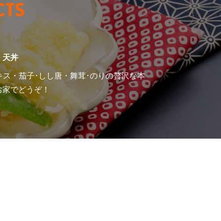
・天丼
キス・茄子･しし唐・舞茸･のりの贅沢な本
お家でどうぞ！