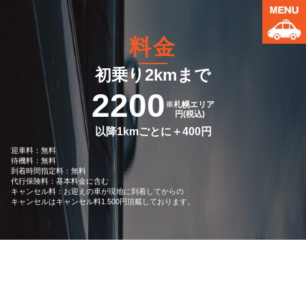
料金
初乗り2kmまで
2200
※札幌エリア
円(税込)
以降1kmごとに＋400円
迎車料：無料
待機料：無料
到着時間指定料：無料
代行保険料：基本料金に含む
キャンセル料：お迎えの車が現地に到着してからの
キャンセルはキャンセル料1.500円頂戴しております。