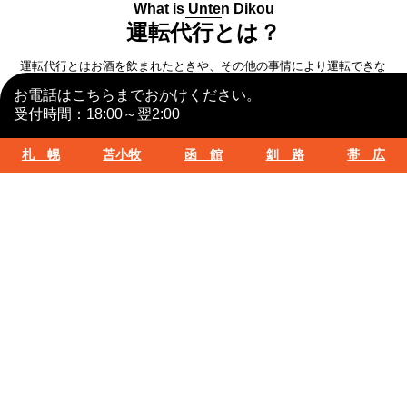
What is Unten Dikou
運転代行とは？
運転代行とはお酒を飲まれたときや、その他の事情により運転できな
くなった際に、お客様の車とお客様自身を目的地までお送りするサー
お電話はこちらまでおかけください。
ビスです。ベテランのドライバーが対応致しますので、安心してご利
用ください。札幌・苫小牧・函館での運転代行はスクラム運転代行ま
受付時間：18:00～翌2:00
で！
札 幌
苫小牧
函 館
釧 路
帯 広
こういう時に！
お酒を飲んだ
体調が悪くなってしまった
疲労
通院
運転免許証を紛失した etc…